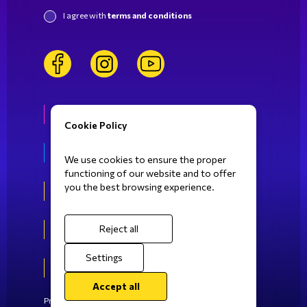
I agree with
terms and conditions
facebook
instagram
youtube
Life at SBIE
Cookie Policy
Fields of Study
We use cookies to ensure the proper
functioning of our website and to offer
you the best browsing experience.
Athens
Patras
Reject all
Settings
Kalamata
Accept all
Privacy Policy
Cookies Policy
Terms of Use