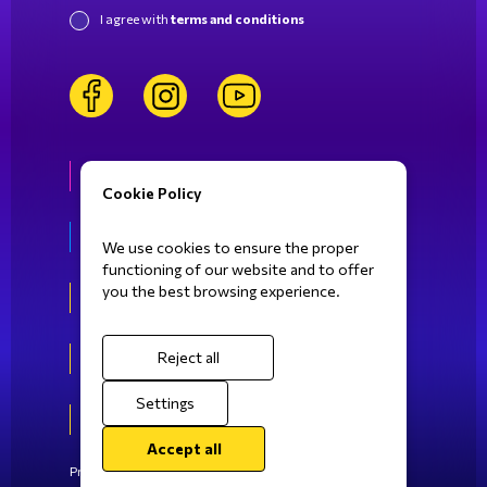
I agree with
terms and conditions
facebook
instagram
youtube
Life at SBIE
Cookie Policy
Fields of Study
We use cookies to ensure the proper
functioning of our website and to offer
you the best browsing experience.
Athens
Patras
Reject all
Settings
Kalamata
Accept all
Privacy Policy
Cookies Policy
Terms of Use