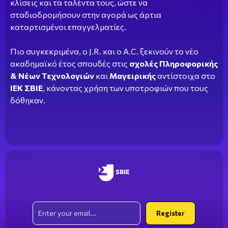
κλίσεις και τα ταλέντα τους, ώστε να
σταδιοδρομήσουν στην αγορά ως άρτια
καταρτισμένοι επαγγελματίες.
Πιο συγκεκριμένα, ο J.R. και ο Α.C. ξεκινούν το νέο
ακαδημαϊκό έτος σπουδές στις
σχολές Πληροφορικής
& Νέων Τεχνολογιών
και
Μαγειρικής
αντίστοιχα στο
ΙΕΚ ΣΒΙΕ
, κάνοντας χρήση των υποτροφιών που τους
δόθηκαν.
Email
Register