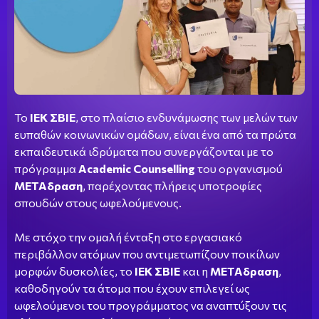
To
ΙΕΚ ΣΒΙΕ
, στο πλαίσιο ενδυνάμωσης των μελών των
ευπαθών κοινωνικών ομάδων, είναι ένα από τα πρώτα
εκπαιδευτικά ιδρύματα που συνεργάζονται με το
πρόγραμμα
Academic Counselling
του οργανισμού
METAδραση
, παρέχοντας πλήρεις υποτροφίες
σπουδών στους ωφελούμενους.
Με στόχο την ομαλή ένταξη στο εργασιακό
περιβάλλον ατόμων που αντιμετωπίζουν ποικίλων
μορφών δυσκολίες, το
ΙΕΚ ΣΒΙΕ
και η
ΜΕΤΑδραση
,
καθοδηγούν τα άτομα που έχουν επιλεγεί ως
ωφελούμενοι του προγράμματος να αναπτύξουν τις