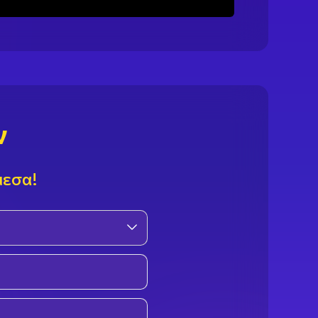
ν
μεσα!