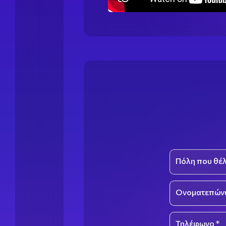
Πόλη που θέλ
Select an optio
Ονοματεπώνυ
Τηλέφωνο *