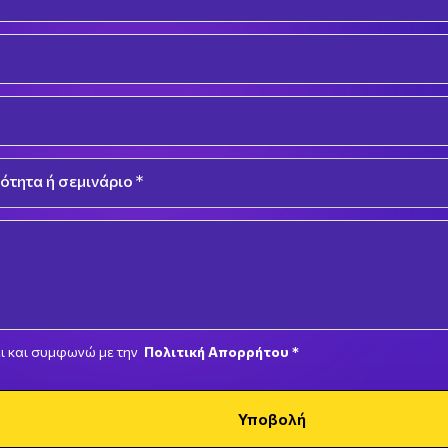
ότητα ή σεμινάριο *
n
ι και συμφωνώ με την
Πολιτική Απορρήτου *
Υποβολή