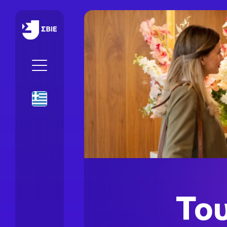
IEK SBIE
El
Του