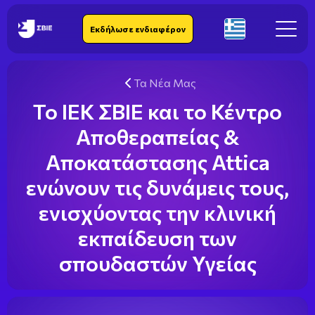
IEK SBIE
Εκδήλωσε ενδιαφέρον
El
Τα Νέα Μας
Το ΙΕΚ ΣΒΙΕ και το Κέντρο
Αποθεραπείας &
Αποκατάστασης Attica
ενώνουν τις δυνάμεις τους,
ενισχύοντας την κλινική
εκπαίδευση των
σπουδαστών Υγείας