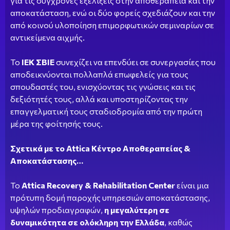
για τις σύγχρονες εξελίξεις στην αποθεραπεία και την
αποκατάσταση, ενώ οι δύο φορείς σχεδιάζουν και την
από κοινού υλοποίηση επιμορφωτικών σεμιναρίων σε
αντικείμενα αιχμής.
Το
ΙΕΚ ΣΒΙΕ
συνεχίζει να επενδύει σε συνεργασίες που
αποδεικνύονται πολλαπλά επωφελείς για τους
σπουδαστές του, ενισχύοντας τις γνώσεις και τις
δεξιότητές τους, αλλά και υποστηρίζοντας την
επαγγελματική τους σταδιοδρομία από την πρώτη
μέρα της φοίτησής τους.
Σχετικά με το Attica Κέντρο Αποθεραπείας &
Αποκατάστασης…
Το
Attica Recovery & Rehabilitation Center
είναι μια
πρότυπη δομή παροχής υπηρεσιών αποκατάστασης,
υψηλών προδιαγραφών,
η μεγαλύτερη σε
δυναμικότητα σε ολόκληρη την Ελλάδα
, καθώς