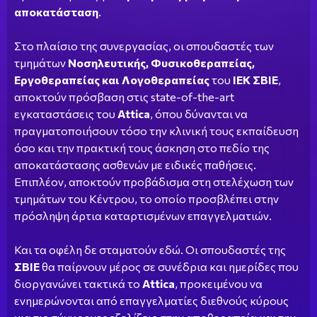
αποκατάσταση
.
Στο πλαίσιο της συνεργασίας, οι σπουδαστές των
τμημάτων
Νοσηλευτικής, Φυσικοθεραπείας,
Εργοθεραπείας και Λογοθεραπείας
του
ΙΕΚ ΣΒΙΕ
,
αποκτούν πρόσβαση στις state-of-the-art
εγκαταστάσεις του
Attica
, όπου δύνανται να
πραγματοποιήσουν τόσο την κλινική τους εκπαίδευση
όσο και την πρακτική τους άσκηση στο πεδίο της
αποκατάστασης ασθενών με ειδικές παθήσεις.
Επιπλέον, αποκτούν προβάδισμα στη στελέχωση των
τμημάτων του Κέντρου, το οποίο προσβλέπει στην
πρόσληψη άρτια καταρτισμένων επαγγελματιών.
Και τα οφέλη δε σταματούν εδώ. Οι σπουδαστές της
ΣΒΙΕ
θα παίρνουν μέρος σε συνέδρια και ημερίδες που
διοργανώνει τακτικά το
Attica
, προκειμένου να
ενημερώνονται από επαγγελματίες διεθνούς κύρους