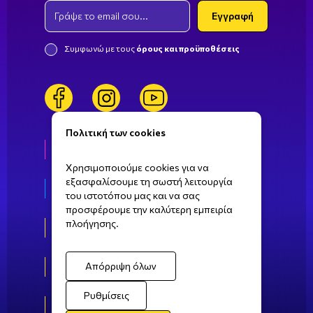
Email
Εγγραφή
Συμφωνώ με τους
όρους και προϋποθέσεις
facebook
instagram
youtube
Πολιτική των cookies
Ζωή στη ΣΒΙΕ
Χρησιμοποιούμε cookies για να
εξασφαλίσουμε τη σωστή λειτουργία
Τομείς σπουδών
του ιστοτόπου μας και να σας
προσφέρουμε την καλύτερη εμπειρία
πλοήγησης.
Αθήνα
Πάτρα
Απόρριψη όλων
Ρυθμίσεις
Καλαμάτα