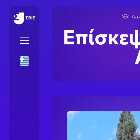
IEK SBIE
Αρχ
Επίσκεψ
El