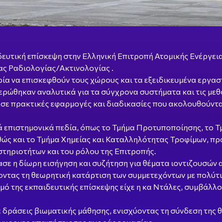
υτική επίσκεψη στην Ελληνική Επιτροπή Ατομικής Ενέργεια
ας Ραδιολογίας/Ακτινολογίας .
ρία να επισκεφθούν τους χώρους και τα εξειδικευμένα εργασ
ερώθηκαν αναλυτικά για τα σύγχρονα συστήματα και τις μεθ
ε πρακτικές εφαρμογές και διαδικασίες που ακολουθούνται
 επιστημονικά πεδία, όπως το Τμήμα Προτυποποίησης, το Τ
ώς και το Τμήμα Χημείας και Καταλληλότητας Τροφίμων, π
τηριοτήτων και του ρόλου της Επιτροπής.
σε η δίωρη εισήγηση και συζήτηση για θέματα ιοντιζουσών
ύοντας τη θεωρητική κατάρτιση των συμμετεχόντων με πολύτι
μό της εκπαιδευτικής επίσκεψης είχε η κα Ντάλες, συμβάλλ
σε δράσεις βιωματικής μάθησης, ενισχύοντας τη σύνδεση της 