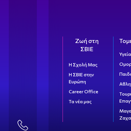
Ζωή στη
Τομ
ΣΒΙΕ
Υγεί
Ομορ
Η Σχολή Μας
Παιδ
Η ΣΒΙΕ στην
Ευρώπη
Αθλη
Career Office
Τουρ
Επαγ
Τα νέα μας
Μαγε
Ζαχα
210.32.32.323