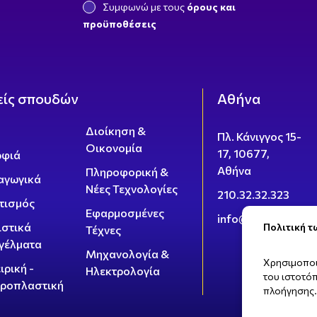
Συμφωνώ με τους
όρους και
προϋποθέσεις
είς σπουδών
Αθήνα
α
Διοίκηση &
Πλ. Κάνιγγος 15-
Οικονομία
17, 10677,
φιά
Αθήνα
Πληροφορική &
αγωγικά
Νέες Τεχνολογίες
210.32.32.323
τισμός
Εφαρμοσμένες
info@sbie.edu.gr
ιστικά
Πολιτική τ
Τέχνες
γέλματα
Μηχανολογία &
Χρησιμοποι
ιρική -
Ηλεκτρολογία
του ιστοτό
ροπλαστική
πλοήγησης.