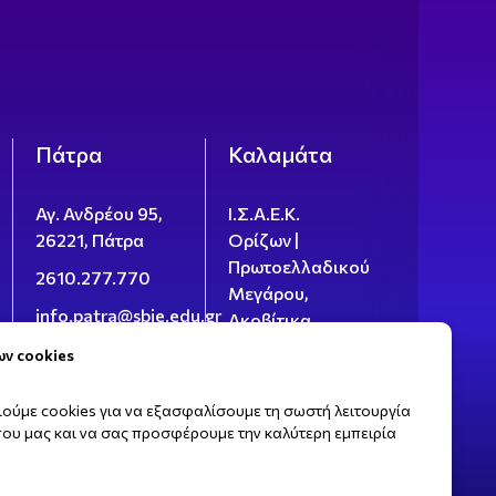
Πάτρα
Καλαμάτα
Αγ. Ανδρέου 95,
Ι.Σ.Α.Ε.Κ.
26221, Πάτρα
Ορίζων |
Πρωτοελλαδικού
2610.277.770
Μεγάρου,
info.patra@sbie.edu.gr
Ακοβίτικα
24100,
ων cookies
Καλαμάτα
27210.94277
ούμε cookies για να εξασφαλίσουμε τη σωστή λειτουργία
που μας και να σας προσφέρουμε την καλύτερη εμπειρία
info@sbie.edu.gr