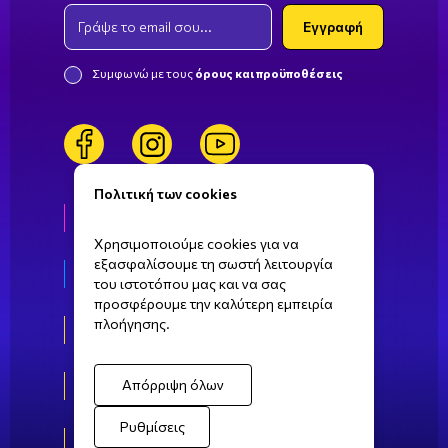
Email
Εγγραφή
Συμφωνώ με τους
όρους και προϋποθέσεις
facebook
instagram
youtube
Πολιτική των cookies
Ζωή στη ΣΒΙΕ
Χρησιμοποιούμε cookies για να
εξασφαλίσουμε τη σωστή λειτουργία
Τομείς σπουδών
του ιστοτόπου μας και να σας
προσφέρουμε την καλύτερη εμπειρία
πλοήγησης.
Αθήνα
Πάτρα
Απόρριψη όλων
Ρυθμίσεις
Καλαμάτα