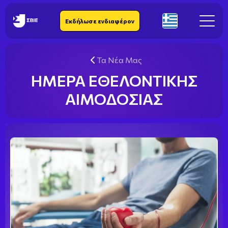
IEK SBIE
Εκδήλωσε ενδιαφέρον
El
Τα Νέα Μας
ΗΜΕΡΑ ΕΘΕΛΟΝΤΙΚΗΣ
ΑΙΜΟΔΟΣΙΑΣ