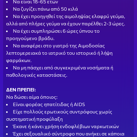
Να είναι 18-65 ετών
Να ζυγίζει πάνω από 50 κιλά
Να έχει προηγηθεί της αιμοληψίας ελαφρύ γεύμα,
αλλά από πλήρες γεύμα να έχουν παρέλθει 2-3 ώρες.
Να έχει συμπληρώσει 6 ώρες ύπνου το
προηγούμενο βράδυ.
Να αναφέρει στο γιατρό της Αιμοδοσίας
λεπτομερειακά το ιατρικό του ιστορικό ή λήψη
φαρμάκων.
Να μη πάσχει από συγκεκριμένα νοσήματα ή
παθολογικές καταστάσεις.
ΔΕΝ ΠΡΕΠΕΙ:
Να δώσει αίμα όποιος:
Είναι φορέας ηπατίτιδας ή AIDS
Είχε πολλούς ερωτικούς συντρόφους χωρίς
συστηματική προφύλαξη
Έκανε ή κάνει χρήση ενδοφλέβιων ναρκωτικών
Έχει σεξουαλικό σύντροφο που ανήκει σε κάποια