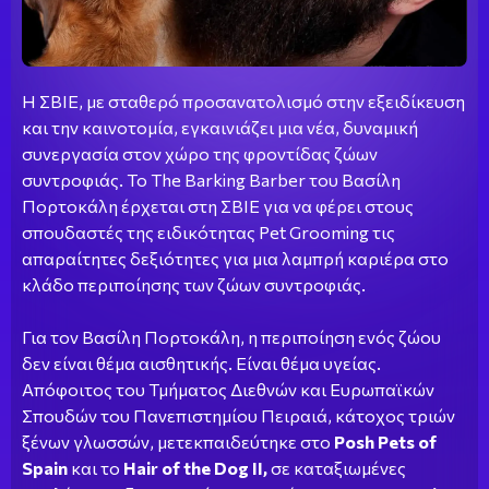
Η ΣΒΙΕ, με σταθερό προσανατολισμό στην εξειδίκευση
και την καινοτομία, εγκαινιάζει μια νέα, δυναμική
συνεργασία στον χώρο της φροντίδας ζώων
συντροφιάς. Το The Barking Barber του Βασίλη
Πορτοκάλη έρχεται στη ΣΒΙΕ για να φέρει στους
σπουδαστές της ειδικότητας Pet Grooming τις
απαραίτητες δεξιότητες για μια λαμπρή καριέρα στο
κλάδο περιποίησης των ζώων συντροφιάς.
Για τον Βασίλη Πορτοκάλη, η περιποίηση ενός ζώου
δεν είναι θέμα αισθητικής. Είναι θέμα υγείας.
Απόφοιτος του Τμήματος Διεθνών και Ευρωπαϊκών
Σπουδών του Πανεπιστημίου Πειραιά, κάτοχος τριών
ξένων γλωσσών, μετεκπαιδεύτηκε στο
Posh Pets of
Spain
και το
Hair of the Dog II,
σε καταξιωμένες