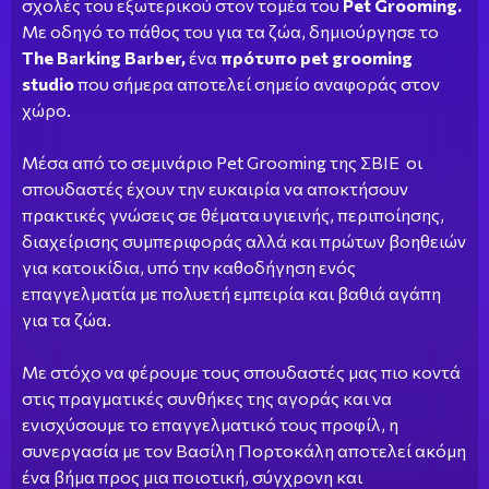
σχολές του εξωτερικού στον τομέα του
Pet Grooming.
Με οδηγό το πάθος του για τα ζώα, δημιούργησε το
The Barking Barber,
ένα
πρότυπο pet grooming
studio
που σήμερα αποτελεί σημείο αναφοράς στον
χώρο.
Μέσα από το σεμινάριο Pet Grooming της ΣΒΙΕ οι
σπουδαστές έχουν την ευκαιρία να αποκτήσουν
πρακτικές γνώσεις σε θέματα υγιεινής, περιποίησης,
διαχείρισης συμπεριφοράς αλλά και πρώτων βοηθειών
για κατοικίδια, υπό την καθοδήγηση ενός
επαγγελματία με πολυετή εμπειρία και βαθιά αγάπη
για τα ζώα.
Με στόχο να φέρουμε τους σπουδαστές μας πιο κοντά
στις πραγματικές συνθήκες της αγοράς και να
ενισχύσουμε το επαγγελματικό τους προφίλ, η
συνεργασία με τον Βασίλη Πορτοκάλη αποτελεί ακόμη
ένα βήμα προς μια ποιοτική, σύγχρονη και