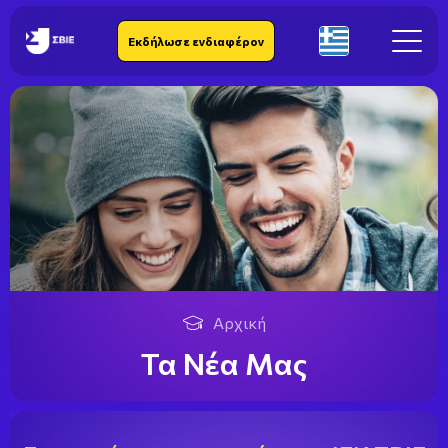
IEK SBIE
Εκδήλωσε ενδιαφέρον
El
Αρχική
Τα Νέα Μας