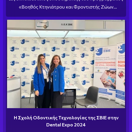
«Βοηθός Κτηνιάτρου και Φροντιστής Ζώων
Συντροφιάς» της ΣΒΙΕ, η Hill’s Pet Nutrition ενισχύει
τη διαδικασία εκμάθησης και την πρακτική
εξειδίκευση των συμμετεχόντων.
Η Σχολή Οδοντικής Τεχνολογίας της ΣΒΙΕ στην
Dental Expo 2024