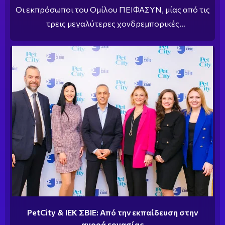
Οι εκπρόσωποι του Ομίλου ΠΕΙΦΑΣΥΝ, μίας από τις
τρεις μεγαλύτερες χονδρεμπορικές
συνεταιριστικές φαρμακευτικές επιχειρήσεις στην
Ελλάδα βρέθηκαν στις εγκαταστάσεις του ΙΕΚ ΣΒΙΕ,
για να συζητήσουν με τη νέα γενιά του κλάδου για
τις αλλαγές στο τοπίο της φαρμακοβιομηχανίας,
αλλά και τις πολλές ευκαιρίες εργασίας που αυτές
επιφέρουν.
PetCity & ΙΕΚ ΣΒΙΕ: Από την εκπαίδευση στην
αγορά εργασίας