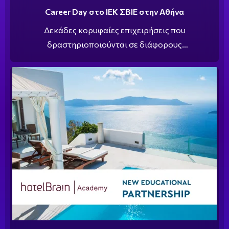
Career Day στο ΙΕΚ ΣΒΙΕ στην Αθήνα
Δεκάδες κορυφαίες επιχειρήσεις που
δραστηριοποιούνται σε διάφορους
επαγγελματικούς κλάδους βρέθηκαν στο campus
του ΙΕΚ ΣΒΙΕ στο κέντρο της Αθήνας, για να
αναζητήσουν ανάμεσα στους σπουδαστές του τους
επόμενους συνεργάτες τους στο πλαίσιο ενός
ξεχωριστού Career Day.