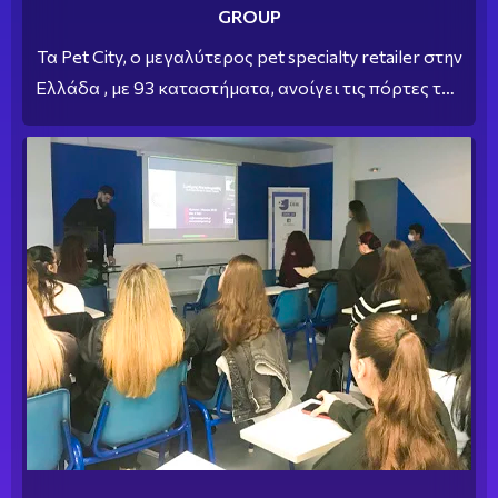
GROUP
Τα Pet City, ο μεγαλύτερος pet specialty retailer στην
Ελλάδα , με 93 καταστήματα, ανοίγει τις πόρτες του
στους αποφοίτους του ΙΕΚ ΣΒΙΕ, με στόχο να
διευρύνει τις υπηρεσίες που προσφέρει,
ενσωματώνοντας στο ανθρώπινο δυναμικό της τους
άρτια καταρτισμένους αποφοίτους των
προγραμμάτων «Βοηθών Κτηνιάτρου & Φροντιστών
Ζώων Συντροφιάς» και «Pet Grooming –
Καλλωπισμός Ζώων Συντροφιάς».