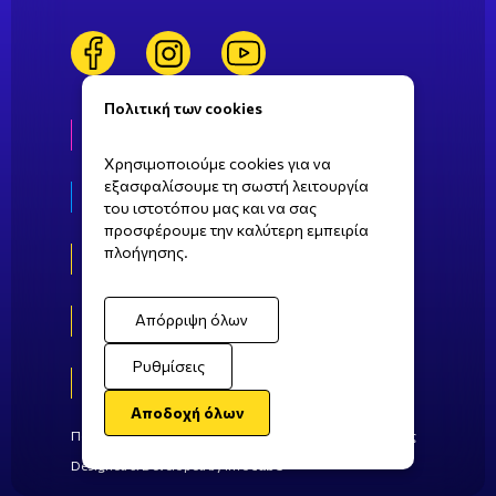
facebook
instagram
youtube
Πολιτική των cookies
Ζωή στη ΣΒΙΕ
Χρησιμοποιούμε cookies για να
εξασφαλίσουμε τη σωστή λειτουργία
Τομείς σπουδών
του ιστοτόπου μας και να σας
προσφέρουμε την καλύτερη εμπειρία
πλοήγησης.
Αθήνα
Πάτρα
Απόρριψη όλων
Ρυθμίσεις
Καλαμάτα
Αποδοχή όλων
Πολιτική Απορρήτου
Πολιτική Cookies
Όροι Χρήσης
Designed & Developed by
Info
cube