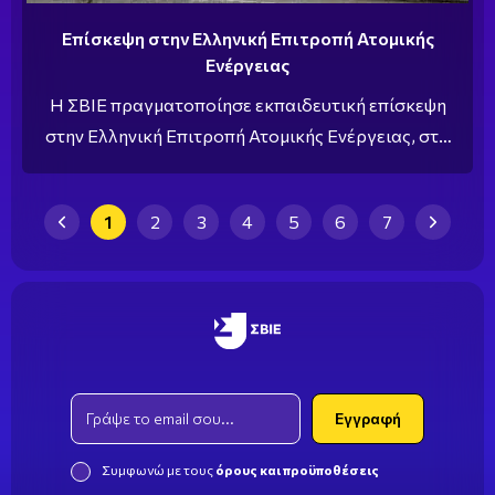
Επίσκεψη στην Ελληνική Επιτροπή Ατομικής
Ενέργειας
Η ΣΒΙΕ πραγματοποίησε εκπαιδευτική επίσκεψη
στην Ελληνική Επιτροπή Ατομικής Ενέργειας, στο
πλαίσιο των εκπαιδευτικών δραστηριοτήτων της
ειδικότητας Ραδιολογίας/Ακτινολογίας .
1
2
3
4
5
6
7
previous page
(current)
next pa
Email
Εγγραφή
Συμφωνώ με τους
όρους και προϋποθέσεις