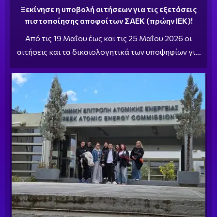
Ξεκίνησε η υποβολή αιτήσεων για τις εξετάσεις
πιστοποίησης αποφοίτων ΣΑΕΚ (πρώην ΙΕΚ)!
Από τις 19 Μαΐου έως και τις 25 Μαΐου 2026 οι
αιτήσεις και τα δικαιολογητικά των υποψηφίων για
τις Εξετάσεις Πιστοποίησης Σχολών Ανώτερης
Επαγγελματικής Κατάρτισης Σ.Α.Ε.Κ. (πρώην Ι.Ε.Κ.) .