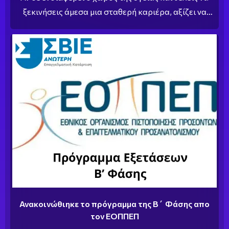
ξεκινήσεις άμεσα μια σταθερή καριέρα, αξίζει να
γνωρίσεις καλύτερα το επάγγελμα του βοηθού
φυσικοθεραπευτή. Πρόκειται για μία ειδικότητα με
αυξανόμενη ζήτηση στην αγορά εργασίας, που σε
μόλις 2 χρόνια σπουδών σε φέρνει μπροστά σε
πραγματικές επαγγελματικές ευκαιρίες.
Ανακοινώθιηκε το πρόγραμμα της Β΄ Φάσης απο
τον ΕΟΠΠΕΠ