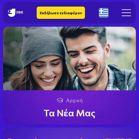
IEK SBIE
Εκδήλωσε ενδιαφέρον
El
Αρχική
Τα Νέα Μας